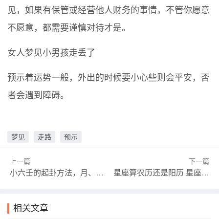
见，如果有保管或经营他人财务的事情，不管你愿意
不愿意，都需要谨慎对待才是。
女人梦见小男孩走丢了
预示着运势一般，外出的时候要小心些则会平安，否
者会遇到障碍。
梦见
走路
预示
上一篇
下一篇
小六壬的起卦方法，月、日、时长求和，减二再除六
星座算农历还是阳历 星座是按阴历还是阳历
相关文章