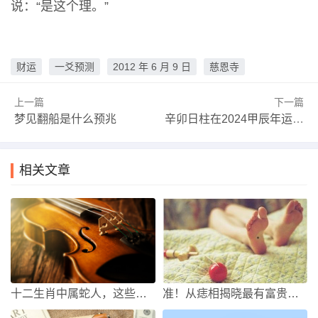
说：“是这个理。”
财运
一爻预测
2012 年 6 月 9 日
慈恩寺
上一篇
下一篇
梦见翻船是什么预兆
辛卯日柱在2024甲辰年运势 龙年财运低迷恐有波折
相关文章
十二生肖中属蛇人，这些时辰出生的子女，财运最旺神仙福气！
准！从痣相揭晓最有富贵命的男人面相