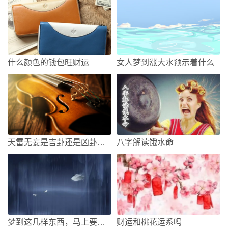
什么颜色的钱包旺财运
女人梦到涨大水预示着什么
天雷无妄是吉卦还是凶卦？天雷无妄卦详解感情事业财运吉凶
八字解读饿水命
梦到这几样东西，马上要走好运
财运和桃花运系吗