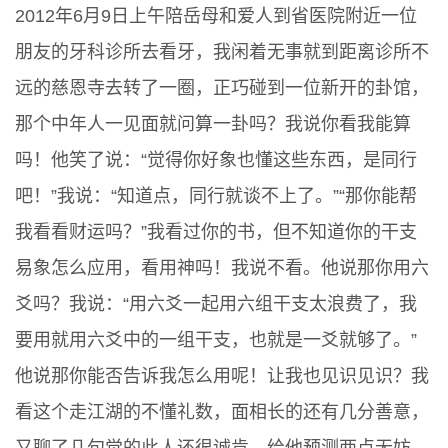
2012年6月9日上午陪岳母和爱人到省医院附近一位
朋友的牙科诊所去看牙，我闲着无事就到距离诊所不
远的慈恩寺去转了一圈，正巧碰到一位新开的卦馆，
那个中年人一见面就问算一卦吗？我说你看我能算
吗！他笑了说：“觉得你好象也懂这些东西，是同行
吧！”我说：“知道点，同行就谈不上了。”“那你能帮
我看看财运吗？”我看过你的书，但不知道你的干支
易象怎么应用，看用神吗！我说不看。他说那你用六
爻吗？我说：“用六爻一起用六组干支太浪费了，我
要用就用六爻中的一组干支，也就是一爻就够了。”
他说那你能否告诉我怎么用呢！让我也见识见识？我
看这个走江湖的不懂礼数，面相长的还有几分善意，