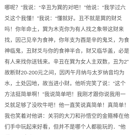
哪呢？”我说：“辛丑为巽的对吧！”他说：“我学过六
爻这个我懂！”我说：“懂就好。丑不就是巽的财爻
吗！你年命土，巽为木克你为有人找之象带这财来
找，因己见辛为食神，你年支为酉是辛的鬼爻，为食
神临鬼，丑财爻与你的食神半合，财又临华盖，必是
有人来找你送钱来。辛丑在巽为女人主双数，丑为2”
故断财20-200元之间，因丙午月纳与太岁纳音均为
水，土处囚地，故当进小财。他听完笑了说：“这个
方法挺简单啊！”我说简单吧！我刚才跟你说我用一
爻就足够了没吹牛吧！他一直笑说真简单！真简单！
我也笑着对他讲：关羽的大刀和孙悟空的金箍棒在他
们手中玩起来好看，但并不是哪个人都能玩的．”他