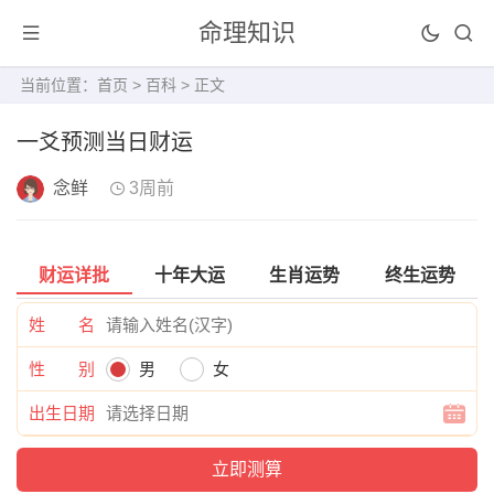
命理知识
当前位置：
首页
>
百科
> 正文
一爻预测当日财运
念鲜
3周前
财运详批
十年大运
生肖运势
终生运势
姓 名
性 别
男
女
出生日期