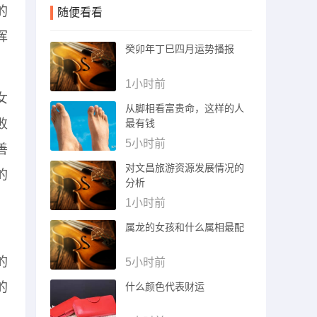
的
随便看看
挥
癸卯年丁巳四月运势播报
1小时前
女
从脚相看富贵命，这样的人
败
最有钱
5小时前
善
对文昌旅游资源发展情况的
的
分析
1小时前
属龙的女孩和什么属相最配
的
5小时前
的
什么颜色代表财运