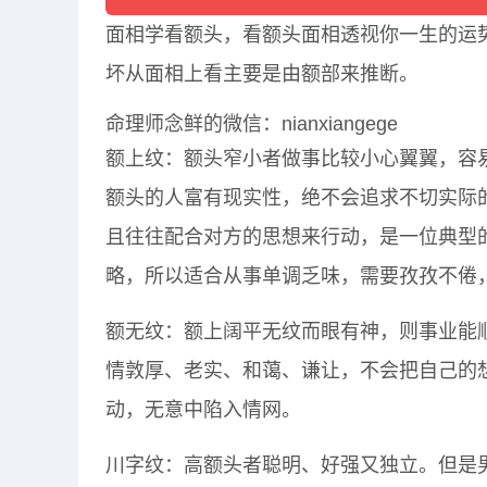
面相学看额头，看额头面相透视你一生的运
坏从面相上看主要是由额部来推断。
命理师念鲜的微信：nianxiangege
额上纹：额头窄小者做事比较小心翼翼，容
额头的人富有现实性，绝不会追求不切实际
且往往配合对方的思想来行动，是一位典型
略，所以适合从事单调乏味，需要孜孜不倦
额无纹：额上阔平无纹而眼有神，则事业能
情敦厚、老实、和蔼、谦让，不会把自己的
动，无意中陷入情网。
川字纹：高额头者聪明、好强又独立。但是