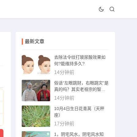
最新文章
去除法令纹打玻尿酸效果如
何?能维持多久?
14分钟前
俗话“左眼跳财，右眼跳灾”是
真的吗？其实老祖宗的智慧
被误解了
14分钟前
10月4日生日花青莴（天秤
座）
17分钟前
1，阴宅风水，阴宅风水知