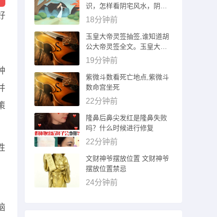
识，怎样看阴宅风水，阴宅
好
风...
18分钟前
玉皇大帝灵签抽签,谁知道胡
公大帝灵签全文。玉皇大帝
灵签全文？
19分钟前
种
紫微斗数看死亡地点,紫微斗
并
数命宫坐死
22分钟前
策
隆鼻后鼻尖发红是隆鼻失败
吗？什么时候进行修复
22分钟前
性
文财神爷摆放位置 文财神爷
摆放位置禁忌
24分钟前
脑