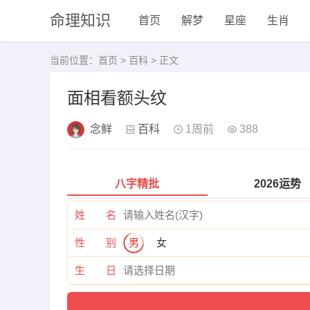
命理知识
首页
解梦
星座
生肖
当前位置：
首页
>
百科
> 正文
面相看额头纹
念鲜
百科
1周前
388
八字精批
2026运势
姓 名
性 别
男
女
生 日