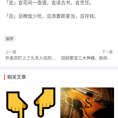
「宜」宜花间一壶酒，宜读古书，宜烹饪。
「忌」忌晚饭少吃，忌添置新家当，忌存钱。
解梦
上一篇
下一篇
外卖员盯上了久无人住的农宅，价值80余万元的红木板材连夜被盗……
招财聚宝三大神器，助你财源广进
相关文章